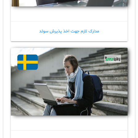
مدارک لازم جهت اخذ پذیرش سوئد