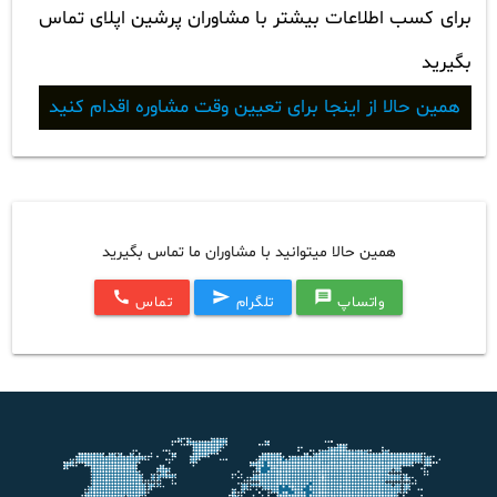
برای کسب اطلاعات بیشتر با مشاوران پرشین اپلای تماس
بگیرید
همین حالا از اینجا برای تعیین وقت مشاوره اقدام کنید
همین حالا میتوانید با مشاوران ما تماس بگیرید
call
send
message
واتساپ
تلگرام
تماس