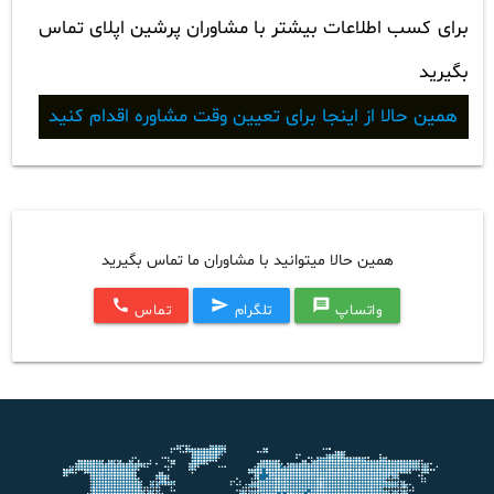
برای کسب اطلاعات بیشتر با مشاوران پرشین اپلای تماس
بگیرید
همین حالا از اینجا برای تعیین وقت مشاوره اقدام کنید
همین حالا میتوانید با مشاوران ما تماس بگیرید
call
send
message
واتساپ
تلگرام
تماس