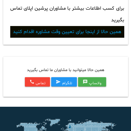
برای کسب اطلاعات بیشتر با مشاوران پرشین اپلای تماس
بگیرید
همین حالا از اینجا برای تعیین وقت مشاوره اقدام کنید
همین حالا میتوانید با مشاوران ما تماس بگیرید
call
send
message
واتساپ
تلگرام
تماس