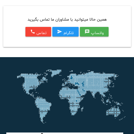
همین حالا میتوانید با مشاوران ما تماس بگیرید
call
send
message
واتساپ
تلگرام
تماس