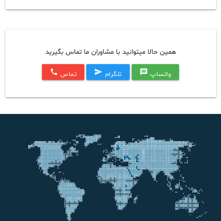
همین حالا میتوانید با مشاوران ما تماس بگیرید
call
send
message
واتساپ
تلگرام
تماس