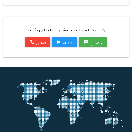
همین حالا میتوانید با مشاوران ما تماس بگیرید
call
send
message
واتساپ
تلگرام
تماس