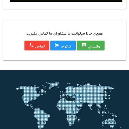
همین حالا میتوانید با مشاوران ما تماس بگیرید
call
send
message
واتساپ
تلگرام
تماس