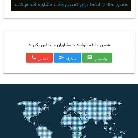
همین حالا از اینجا برای تعیین وقت مشاوره اقدام کنید
همین حالا میتوانید با مشاوران ما تماس بگیرید
call
send
message
واتساپ
تلگرام
تماس