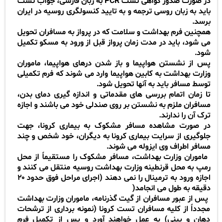
در صورت صدور گواهی تست
PCR
به زبان فارسی، جواب تست
باید به زبان روسی ترجمه و به تایید کنسولگری روسیه در ایران
برسد
.
همچنین فرم بهداشت و سلامت که در پرواز به مسافران تحویل
می شود، باید در مدت زمان پرواز قبل از ورود به مسکو تکمیل
شود
.
پس از نشستن هواپیما و باز شدن درهای هواپیما، ماموران
وزارت بهداشت به کابین هواپیما وارد می شوند که فرم تکمیلی
توسط مسافر باید به آنها تحویل شود
.
تا زمان اتمام بررسی های مقدماتی و اندازه گیری دمای بدن،
مسافران ملزم به نشستن بر روی صندلی خود می باشند و اجازه
ترک آن را ندارند
.
در صورت مشاهده مسافر مشکوک به بیماری کرونا، جهت
جلوگیری از سرایت بیماری کرونا به دیگران، خود شخص و چند
مسافر اطراف وی ایزوله می شوند
.
ماموران وزارت بهداشت، مسافر مشکوک را مستقیماً از محل
رمپ به محل قرنطینه وزارت بهداشت روسیه منتقل می کنند و
اجازه ورود به ترمینال را نمی دهند (اجرای مراحل فوق حدود
۲۰
دقیقه به طول می انجامد
(
پس از عبور مسافران از گیت گذرنامه، ماموران وزارت بهداشت
مجدداً از کلیه مسافران تست کرونا (نمونه برداری از ترشحات
دهان و بینی) به عمل خواهند آورد و پس از تکمیل فرم