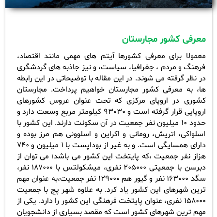
معرفی کشور مجارستان
معمولا برای معرفی کشورها آیتم های مهمی مانند اقتصاد،
فرهنگ و مردم ، جغرافیا، سیاست، و نیز جاذبه های گردشگری
در نظر گرفته می شوند. در این مقاله با توضیحاتی در این رابطه
ها، به معرفی کشور مجارستان خواهیم پرداخت.
مجارستان
کشوری در اروپای مرکزی که تحت عنوان عروس کشورهای
اروپایی قرار گرفته است و 93030 کیلومتر مربع وسعت دارد و
حدود 10 میلیون نفر جمعیت در آن سکونت دارند. این کشور با
اسلواکی، اتریش، رومانی و اکراین و اسلوونی هم مرز بوده و
دارای همسایگی است.
و به غیر از بوداپست با 1 میلیون و 740
هزاز نفر جمعیت ،که پایتخت این کشور می باشد؛ می توان از
دبرسن با جمعیتی 205000 نفری، میشکولتس با 187000 نفر،
سگد 163000 نفر و گیور هم 129000 نفر جمعیت،به عنوان مهم
ترین شهرهای این کشور یاد کرد. به علاوه شهر پچ با جمعیت
158000 نفری، عنوان پایتخت فرهنگی این کشور را دارد. یکی از
مهم ترین شهرهای کشور است که مقصد بسیاری از دانشجویان