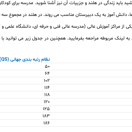
ها، دانش آموز به یک دبیرستان مناسب می روند. در هلند در مجموع سه ن
ل) دانش آموز به یکی از مراکز آموزش عالی (مدرسه عالی فنی و حرفه ای، دانشگاه ع
نظام رتبه بندی جهانی
(QS)
50
64
102
114
118
120
125
183
186