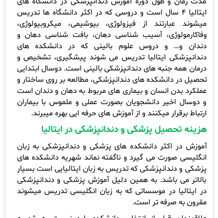
مدت زمان و طول دوره­ آموزش دندانپزشکی در دانشگاه های
ایتالیا 4 سال است و دروسی که در اکثر دانشگاه ها تدریس
می­شوند عبارتند از فیزولوژی، بیوشیمی، میکروبیولوژی،
وفاکارمولوژی، آسیب شناسی دهان، بافت شناسی دهان و
دندان و… و دروس علوم بالینی که در دانشکده های
دندانپزشکی ایتالیا تدریس می­ شوند پیشگیری، تشخیص و
درمان همه جنبه های دندانپزشکی بالینی است. دوسال ابتدایی
تحصیل در دانشکده های دندانپزشکی، مطالعه بر روی ساختار و
عملکرد بدن انسان و بیماری های مربوط به دهان و دندان است
و دوسال اخیر دانشجویان بصورت عملی و ملموس با بیماران
ارتباط برقرار می­کنند و از آموزش های حرفه ایی بهره می­برند
.
هزینه تحصیل پزشکی و دندانپزشکی در ایتالیا
آموزش در اکثر دانشکده های پزشکی و دندانپزشکی به زبان
انگلیسی صورت می­ گیرد و ناگفته نماند شهریه دانشکده های
پزشکی و دندانپزشکی که تدریس به زبان ایتالیایی است بسیار
بالاتر می ­باشد. به همین دلیل آموزش پزشکی و دندانپزشکی
در ایتالیا در موسساتی که به زبان انگلیسی تدریس می­شوند
مقرون به صرفه تر است
.