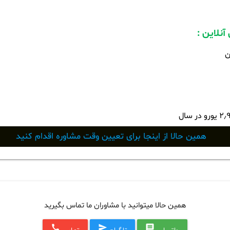
آنلاین
:
ن
٫
۲
یورو در سال
همین حالا از اینجا برای تعیین وقت مشاوره اقدام کنید
همین حالا میتوانید با مشاوران ما تماس بگیرید
call
send
message