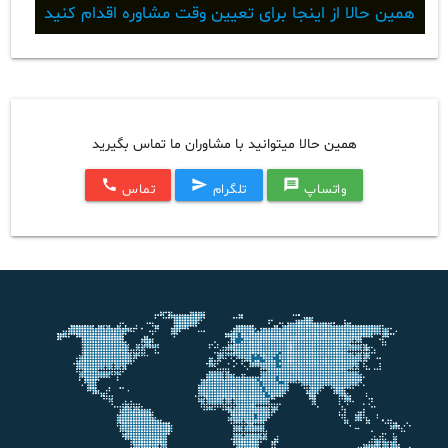
همین حالا از اینجا برای تعیین وقت مشاوره اقدام کنید
همین حالا میتوانید با مشاوران ما تماس بگیرید
call
send
message
واتساپ
تلگرام
تماس