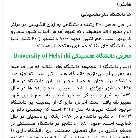
هانکن)
5. دانشگاه هنر هلسینکی
در حال حاضر 300 رشته دانشگاهی به زبان انگلیسی در مراکز
این کشور ارائه میشوند ، که شیوه آموزش آنها به شیوه علمی و
کاربردی است. هم اکنون حدود 7000 دانشجو از 40 کشور دنیا
در دانشگاه های فنلاند مشغول به تحصیل هستند.
معرفی دانشگاه هلسینکی
University of Helsinki
اولین دانشگاه از مجموعه دانشگاه های فنلاند که می خواهیم
به معرفی آن بپردازیم دانشگاه هلسینکی است که جزء صد
دانشگاه برتر جهان به حساب می اید. این دانشگاه در سال
1640 در شهر تورکوی فنلاند تاسیس شده و بعد ها در سال
1829 به شهر هلسینکی منتقل شده و به اسم همین شهر
تغییر نام یافته است. اخرین اماری که از جمعیت این دانشگاه
موجود است مربوط به سال 2015 است که جمعیتی بالغ بر
34833 دانشجو داشته و در 6086 رشته ی تحصیلی در حال
فعالیت است. حدود 4682 دانشجو در دانشگاه هلسینکی در
مقطع دکتری در حال تحصیل هستند. این دانشگاه دارای 11
دانشکده است که از جمله ی آن دانشکده هنر- دانشکده